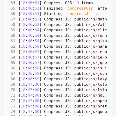
[
18
:
46
:
51
]
Compress
CSS
:
9
items
[
18
:
46
:
51
]
Finished
'compressCss'
after
9
[
18
:
46
:
51
]
Starting
'compressJs'
...
[
18
:
46
:
52
]
Compress
JS
:
public
/
js
/
MathJax
[
18
:
46
:
53
]
Compress
JS
:
public
/
js
/
Valine
.
[
18
:
46
:
54
]
Compress
JS
:
public
/
js
/
clicklo
[
18
:
46
:
54
]
Compress
JS
:
public
/
js
/
funnyti
[
18
:
46
:
54
]
Compress
JS
:
public
/
js
/
gitalk
.
[
18
:
46
:
56
]
Compress
JS
:
public
/
js
/
hanabi
-
[
18
:
46
:
57
]
Compress
JS
:
public
/
js
/
ie
-
bloc
[
18
:
46
:
57
]
Compress
JS
:
public
/
js
/
ie
-
bloc
[
18
:
46
:
57
]
Compress
JS
:
public
/
js
/
jquery
.
[
18
:
46
:
58
]
Compress
JS
:
public
/
js
/
js
.
js
[
18
:
46
:
59
]
Compress
JS
:
public
/
js
/
js
.
min
.
[
18
:
46
:
59
]
Compress
JS
:
public
/
js
/
lazyloa
[
18
:
47
:
00
]
Compress
JS
:
public
/
js
/
lsloade
[
18
:
47
:
00
]
Compress
JS
:
public
/
js
/
lsloade
[
18
:
47
:
00
]
Compress
JS
:
public
/
js
/
md5
.
min
[
18
:
47
:
00
]
Compress
JS
:
public
/
js
/
nprogre
[
18
:
47
:
00
]
Compress
JS
:
public
/
js
/
prettif
[
18
:
47
:
00
]
Compress
JS
:
public
/
js
/
queue
.
j