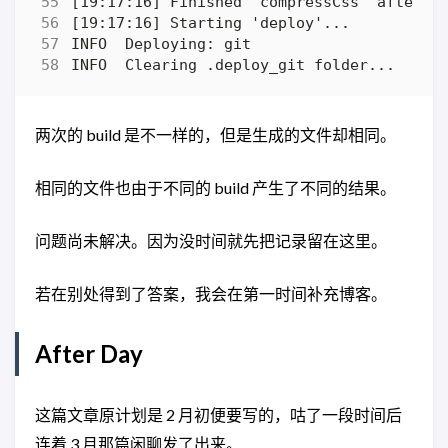
两次的 build 是不一样的，但是生成的文件却相同。
相同的文件也由于不同的 build 产生了不同的结果。
问题尚未解决。因为没时间就先把记录留在这里。
若在别处得到了答案，我会在第一时间补充博客。
After Day
这篇文章原计划是 2 月初便要写的，咕了一段时间后
连着 3 月那篇闲聊发了出来。