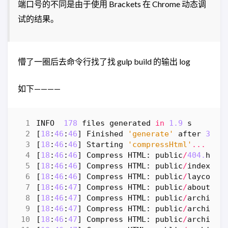
端口号的不同是由于使用 Brackets 在 Chrome 动态调
试的结果。
懵了一圈后去命令行找了找 gulp build 的输出 log
如下————
INFO
178
files
generated
in
1.9
s
[
18
:
46
:
46
]
Finished
'generate'
after
3.56
[
18
:
46
:
46
]
Starting
'compressHtml'
...
[
18
:
46
:
46
]
Compress
HTML
:
public
/
404.
html
[
18
:
46
:
46
]
Compress
HTML
:
public
/
index
.
ht
[
18
:
46
:
46
]
Compress
HTML
:
public
/
laycomme
[
18
:
46
:
47
]
Compress
HTML
:
public
/
about
/
in
[
18
:
46
:
47
]
Compress
HTML
:
public
/
archives
[
18
:
46
:
47
]
Compress
HTML
:
public
/
archives
[
18
:
46
:
47
]
Compress
HTML
:
public
/
archives